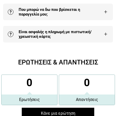
Μπορείς να επικοινωνήσεις με την έμπειρη ομάδα
Που μπορώ να δω που βρίσκεται η
μας, με όλους τους τρόπους (τηλέφωνο, email, φόρμα
+
?
παραγγελία μου;
επικοινωνίας).
Μπορείς να δεις που βρίσκεται η παραγγελία σου
Είναι ασφαλής η πληρωμή με πιστωτική/
εδώ
.
+
?
χρεωστική κάρτα;
Η πληρωμή με κάρτα είναι αυτή που επιλέγουν πλέον
οι περισσότεροι πελάτες μας γιατί είναι 100%
ΕΡΩΤΗΣΕΙΣ & ΑΠΑΝΤΗΣΕΙΣ
εγγυημένη και έχει τα περισσότερα οφέλη.
Περισσότερα εδώ
.
0
0
Ερωτήσεις
Απαντήσεις
Κάνε μια ερώτηση