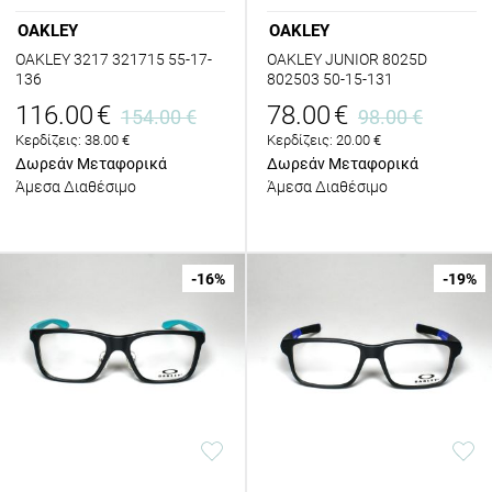
OAKLEY
OAKLEY
OAKLEY 3217 321715 55-17-
OAKLEY JUNIOR 8025D
136
802503 50-15-131
116.00
€
78.00
€
154.00
€
98.00
€
Κερδίζεις:
38.00
€
Κερδίζεις:
20.00
€
Δωρεάν Μεταφορικά
Δωρεάν Μεταφορικά
Άμεσα Διαθέσιμο
Άμεσα Διαθέσιμο
-16
%
-19
%