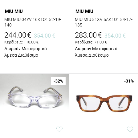
MIU MIU
MIU MIU
MIU MIU 04YV 16K1O1 52-19-
MIU MIU 51XV 5AK1O1 54-17-
140
135
244.00
€
283.00
€
354.00
€
354.00
€
Κερδίζεις:
110.00
€
Κερδίζεις:
71.00
€
Δωρεάν Μεταφορικά
Δωρεάν Μεταφορικά
Άμεσα Διαθέσιμο
Άμεσα Διαθέσιμο
-32
%
-31
%