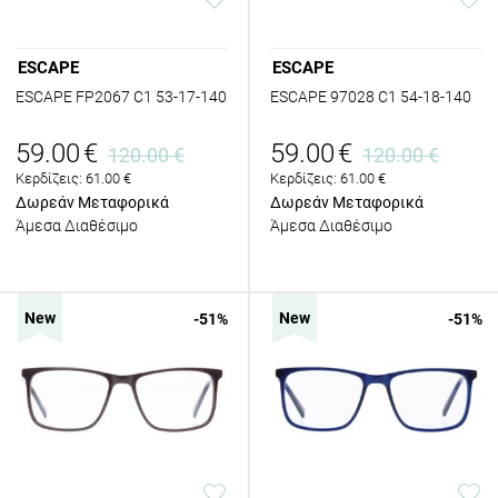
ESCAPE
ESCAPE
ESCAPE FP2067 C1 53-17-140
ESCAPE 97028 C1 54-18-140
59.00
€
59.00
€
120.00
€
120.00
€
Κερδίζεις:
61.00
€
Κερδίζεις:
61.00
€
Δωρεάν Μεταφορικά
Δωρεάν Μεταφορικά
Άμεσα Διαθέσιμο
Άμεσα Διαθέσιμο
New
New
-51
%
-51
%