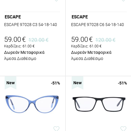
ESCAPE
ESCAPE
ESCAPE 97028 C3 54-18-140
ESCAPE 97028 C6 54-18-140
59.00
€
59.00
€
120.00
€
120.00
€
Κερδίζεις:
61.00
€
Κερδίζεις:
61.00
€
Δωρεάν Μεταφορικά
Δωρεάν Μεταφορικά
Άμεσα Διαθέσιμο
Άμεσα Διαθέσιμο
New
New
-51
%
-51
%