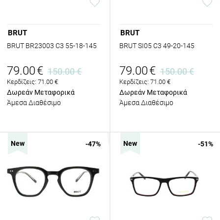
BRUT
BRUT
BRUT BR23003 C3 55-18-145
BRUT SI05 C3 49-20-145
79.00
€
79.00
€
150.00
€
150.00
€
Κερδίζεις:
71.00
€
Κερδίζεις:
71.00
€
Δωρεάν Μεταφορικά
Δωρεάν Μεταφορικά
Άμεσα Διαθέσιμο
Άμεσα Διαθέσιμο
New
New
-47
%
-51
%