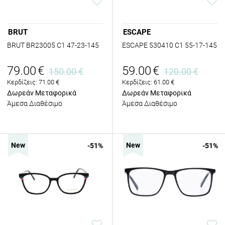
BRUT
ESCAPE
BRUT BR23005 C1 47-23-145
ESCAPE 530410 C1 55-17-145
79.00
€
59.00
€
150.00
€
120.00
€
Κερδίζεις:
71.00
€
Κερδίζεις:
61.00
€
Δωρεάν Μεταφορικά
Δωρεάν Μεταφορικά
Άμεσα Διαθέσιμο
Άμεσα Διαθέσιμο
New
New
-51
%
-51
%