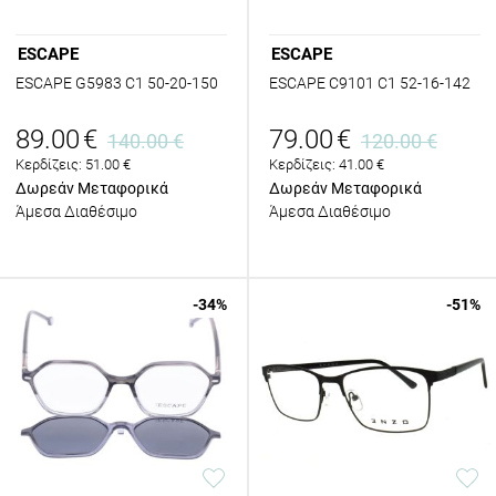
ESCAPE
ESCAPE
ESCAPE G5983 C1 50-20-150
ESCAPE C9101 C1 52-16-142
89.00
€
79.00
€
140.00
€
120.00
€
Κερδίζεις:
51.00
€
Κερδίζεις:
41.00
€
Δωρεάν Μεταφορικά
Δωρεάν Μεταφορικά
Άμεσα Διαθέσιμο
Άμεσα Διαθέσιμο
-34
%
-51
%