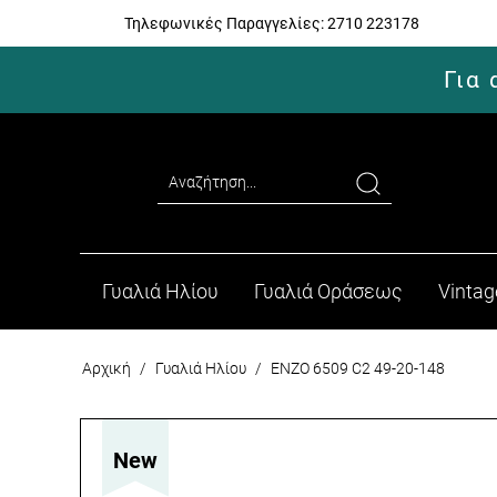
Τηλεφωνικές Παραγγελίες:
2710 223178
Για
Γυαλιά Ηλίου
Γυαλιά Οράσεως
Vintag
Αρχική
/
Γυαλιά Ηλίου
/
ENZO 6509 C2 49-20-148
New