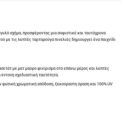
γυλό σχήμα, προσφέροντας μια σοφιστικέ και ταυτόχρονα
ύ με τις λεπτές ταρταρούγα πινελιές δημιουργεί ένα παιχνίδι
ετάτ με ματ μαύρο φινίρισμα στο επάνω μέρος και λεπτές
ά έντονη σχεδιαστική ταυτότητα.
υν φυσική χρωματική απόδοση, ξεκούραστη όραση και 100% UV