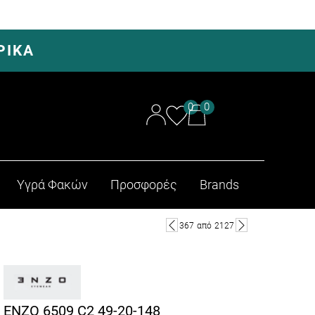
ΡΙΚΑ
0
0
Υγρά Φακών
Προσφορές
Brands
367
από
2127
ENZO 6509 C2 49-20-148