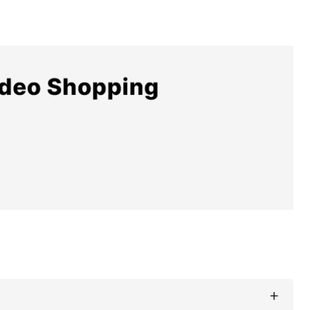
αντεβού
+