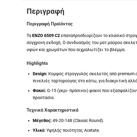
Περιγραφή
Περιγραφή Προϊόντος
Τα
ENZO 6509 C2
επαναπροσδιορίζουν το κλασικό στρογ
σύγχρονη εκδοχή. Ο συνδυασμός του ματ μαύρου σκελετο
υφών και χρωμάτων που αιχμαλωτίζει το βλέμμα.
Highlights
Design:
Κομψός στρογγυλός σκελετός από premium ασ
πινελιές ταρταρούγας στο κάτω, για διακριτική αλλ
Φακοί:
G-15 (γκρι- πράσινοι) φακοί που εξασφαλίζο
προστασία.
Τεχνικά Χαρακτηριστικά
Μέγεθος:
49-20-148 (Classic Round).
Υλικό:
Υψηλής ποιότητας Acetate.