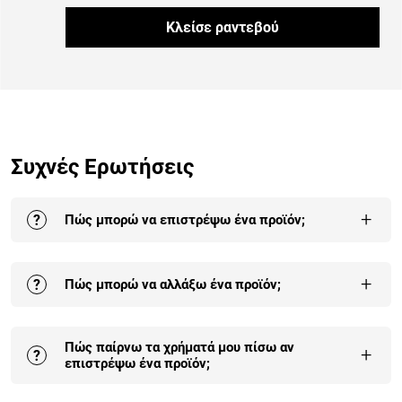
Κλείσε ραντεβού
Συχνές Ερωτήσεις
+
?
Πώς μπορώ να επιστρέψω ένα προϊόν;
Η επιστροφή σε ένα ή στο σύνολο των προϊόντων της
+
?
Πώς μπορώ να αλλάξω ένα προϊόν;
παραγγελίας σου γίνεται έως και 30 ημέρες από την
παραλαβή της.
Αναλυτικά εδώ
.
Οι αλλαγές είναι δεκτές σε προϊόντα που δεν έχουν
Πώς παίρνω τα χρήματά μου πίσω αν
συναρμολογηθεί και δεν έχουν χρησιμοποιηθεί. Η
+
?
επιστρέψω ένα προϊόν;
πρώτη αλλαγή είναι δωρεάν για κάθε παραγγελία.
Αναλυτικά εδώ
.