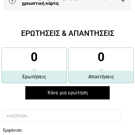
+
?
χρεωστική κάρτα;
Η πληρωμή με κάρτα είναι αυτή που επιλέγουν πλέον
οι περισσότεροι πελάτες μας γιατί είναι 100%
ΕΡΩΤΗΣΕΙΣ & ΑΠΑΝΤΗΣΕΙΣ
εγγυημένη και έχει τα περισσότερα οφέλη.
Περισσότερα εδώ
.
0
0
Ερωτήσεις
Απαντήσεις
Κάνε μια ερώτηση
Εμφάνισε: