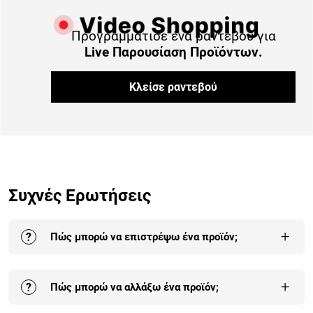
Προγραμμάτισε ένα ραντεβού για
Live Παρουσίαση Προϊόντων.
Κλείσε ραντεβού
Συχνές Ερωτήσεις
+
?
Πώς μπορώ να επιστρέψω ένα προϊόν;
Η επιστροφή σε ένα ή στο σύνολο των προϊόντων της
+
?
Πώς μπορώ να αλλάξω ένα προϊόν;
παραγγελίας σου γίνεται έως και 30 ημέρες από την
παραλαβή της.
Αναλυτικά εδώ
.