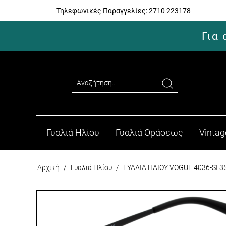
Τηλεφωνικές Παραγγελίες:
2710 223178
Για
Γυαλιά Ηλίου
Γυαλιά Οράσεως
Vintag
Αρχική
/
Γυαλιά Ηλίου
/
ΓΥΑΛΙΑ ΗΛΙΟΥ VOGUE 4036-SI 3