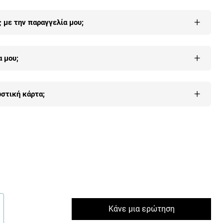
στην παραλαβή του) και μας ενημερώσεις εντός 7 ημερών τότε
+
με την παραγγελία μου;
ώ
.
 μας, με όλους τους τρόπους (τηλέφωνο, email, φόρμα
+
 μου;
υ
εδώ
.
+
στική κάρτα;
λέον οι περισσότεροι πελάτες μας γιατί είναι 100% εγγυημένη
δώ
.
Κάνε μια ερώτηση