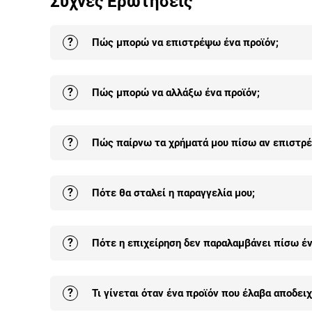
Συχνές Ερωτήσεις
για
Live Παρουσίαση
Προϊόντων.
?
Πώς μπορώ να επιστρέψω ένα προϊόν;
Κλείσε ραντε
Η επιστροφή σε ένα ή στο σύνολο των προϊόντων
?
Πώς μπορώ να αλλάξω ένα προϊόν;
παραλαβή της.
Αναλυτικά εδώ
.
Οι αλλαγές είναι δεκτές σε προϊόντα που δεν έ
?
Πώς παίρνω τα χρήματά μου πίσω αν επιστρέ
αλλαγή είναι δωρεάν για κάθε παραγγελία.
Αναλ
Τα χρήματά σου θα επιστραφούν πίσω άμεσα από 
?
Πότε θα σταλεί η παραγγελία μου;
κατάθεση του ποσού θα γίνει στον τραπεζικό λο
επιστροφής χρημάτων τα μεταφορικά της επιστρ
Όλα τα προϊόντα μας είναι άμεσα διαθέσιμα και α
?
Πότε η επιχείρηση δεν παραλαμβάνει πίσω έν
που ολοκληρώθηκε η παραγγελία.
Όταν το προϊόν δεν είναι στην αρχική του συσκευ
?
Τι γίνεται όταν ένα προϊόν που έλαβα αποδει