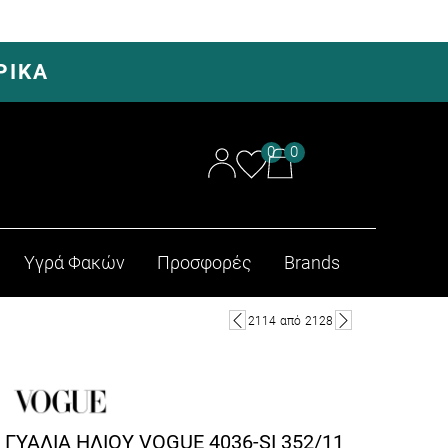
ΡΙΚΑ
0
0
Υγρά Φακών
Προσφορές
Brands
2114
από
2128
ΓΥΑΛΙΑ ΗΛΙΟΥ VOGUE 4036-SI 352/11