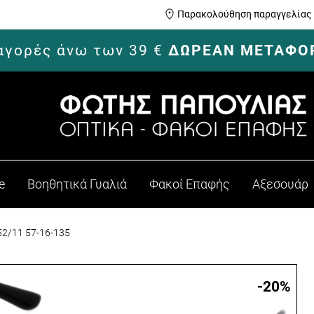
Παρακολούθηση παραγγελίας
 αγορές άνω των 39 €
ΔΩΡΕΑΝ ΜΕΤΑΦΟ
e
Βοηθητικά Γυαλιά
Φακοί Επαφής
Αξεσουάρ
52/11 57-16-135
-20
%