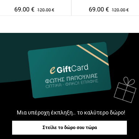
69.00
€
69.00
€
120.00
€
120.00
€
Μια υπέροχη έκπληξη.. το καλύτερο δώρο!
Στείλε το δώρο σου τώρα