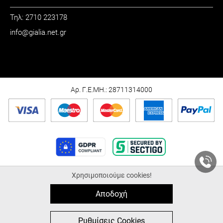
Τηλ: 2710 223178
info@gialia.net.gr
ΩΡΑΡΙΟ
Καθημερινά: 09:00 - 21:00
Σάββατο: 09:00 - 15:00
Αρ. Γ.Ε.ΜΗ.: 28711314000
Χρησιμοποιούμε cookies!
© 2026 Gialia.net.gr |
ALL-IN-ONE eCommerce Business Development by
Plushost.gr
Αποδοχή
0
0
Ρυθμίσεις Cookies