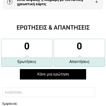
εδώ
.
+
?
χρεωστική κάρτα;
Η πληρωμή με κάρτα είναι αυτή που επιλέγουν πλέον
οι περισσότεροι πελάτες μας γιατί είναι 100%
ΕΡΩΤΗΣΕΙΣ & ΑΠΑΝΤΗΣΕΙΣ
εγγυημένη και έχει τα περισσότερα οφέλη.
Περισσότερα εδώ
.
0
0
Ερωτήσεις
Απαντήσεις
Κάνε μια ερώτηση
Εμφάνισε: