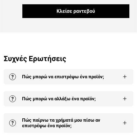
Κλείσε ραντεβού
Συχνές Ερωτήσεις
+
?
Πώς μπορώ να επιστρέψω ένα προϊόν;
Η επιστροφή σε ένα ή στο σύνολο των προϊόντων της
+
?
Πώς μπορώ να αλλάξω ένα προϊόν;
παραγγελίας σου γίνεται έως και 30 ημέρες από την
παραλαβή της.
Αναλυτικά εδώ
.
Οι αλλαγές είναι δεκτές σε προϊόντα που δεν έχουν
Πώς παίρνω τα χρήματά μου πίσω αν
συναρμολογηθεί και δεν έχουν χρησιμοποιηθεί. Η
+
?
επιστρέψω ένα προϊόν;
πρώτη αλλαγή είναι δωρεάν για κάθε παραγγελία.
Αναλυτικά εδώ
.