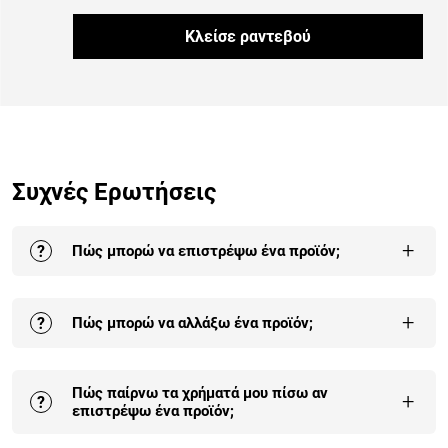
Κλείσε ραντεβού
Συχνές Ερωτήσεις
+
?
Πώς μπορώ να επιστρέψω ένα προϊόν;
Η επιστροφή σε ένα ή στο σύνολο των προϊόντων της
+
?
Πώς μπορώ να αλλάξω ένα προϊόν;
παραγγελίας σου γίνεται έως και 30 ημέρες από την
παραλαβή της.
Αναλυτικά εδώ
.
Οι αλλαγές είναι δεκτές σε προϊόντα που δεν έχουν
Πώς παίρνω τα χρήματά μου πίσω αν
συναρμολογηθεί και δεν έχουν χρησιμοποιηθεί. Η
+
?
επιστρέψω ένα προϊόν;
πρώτη αλλαγή είναι δωρεάν για κάθε παραγγελία.
Αναλυτικά εδώ
.