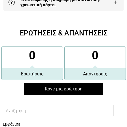
εδώ
.
+
?
χρεωστική κάρτα;
Η πληρωμή με κάρτα είναι αυτή που επιλέγουν πλέον
οι περισσότεροι πελάτες μας γιατί είναι 100%
ΕΡΩΤΗΣΕΙΣ & ΑΠΑΝΤΗΣΕΙΣ
εγγυημένη και έχει τα περισσότερα οφέλη.
Περισσότερα εδώ
.
0
0
Ερωτήσεις
Απαντήσεις
Κάνε μια ερώτηση
Εμφάνισε: