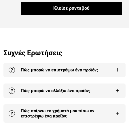
Κλείσε ραντεβού
Συχνές Ερωτήσεις
+
?
Πώς μπορώ να επιστρέψω ένα προϊόν;
Η επιστροφή σε ένα ή στο σύνολο των προϊόντων της
+
?
Πώς μπορώ να αλλάξω ένα προϊόν;
παραγγελίας σου γίνεται έως και 30 ημέρες από την
παραλαβή της.
Αναλυτικά εδώ
.
Οι αλλαγές είναι δεκτές σε προϊόντα που δεν έχουν
Πώς παίρνω τα χρήματά μου πίσω αν
συναρμολογηθεί και δεν έχουν χρησιμοποιηθεί. Η
+
?
επιστρέψω ένα προϊόν;
πρώτη αλλαγή είναι δωρεάν για κάθε παραγγελία.
Αναλυτικά εδώ
.