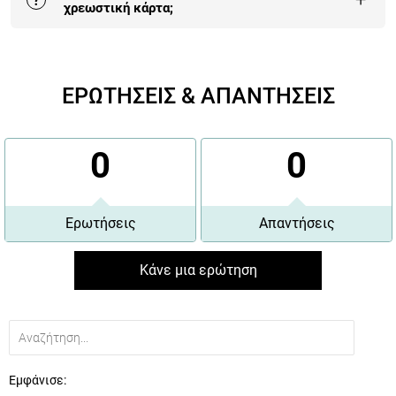
?
χρεωστική κάρτα;
Η πληρωμή με κάρτα είναι αυτή που επιλέγουν πλέον
οι περισσότεροι πελάτες μας γιατί είναι 100%
ΕΡΩΤΗΣΕΙΣ & ΑΠΑΝΤΗΣΕΙΣ
εγγυημένη και έχει τα περισσότερα οφέλη.
Περισσότερα εδώ
.
0
0
Ερωτήσεις
Απαντήσεις
Κάνε μια ερώτηση
Εμφάνισε: