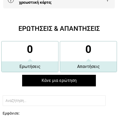
?
χρεωστική κάρτα;
Η πληρωμή με κάρτα είναι αυτή που επιλέγουν πλέον
οι περισσότεροι πελάτες μας γιατί είναι 100%
ΕΡΩΤΗΣΕΙΣ & ΑΠΑΝΤΗΣΕΙΣ
εγγυημένη και έχει τα περισσότερα οφέλη.
Περισσότερα εδώ
.
0
0
Ερωτήσεις
Απαντήσεις
Κάνε μια ερώτηση
Εμφάνισε: