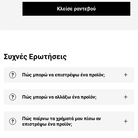
Κλείσε ραντεβού
Συχνές Ερωτήσεις
+
?
Πώς μπορώ να επιστρέψω ένα προϊόν;
Η επιστροφή σε ένα ή στο σύνολο των προϊόντων της
+
?
Πώς μπορώ να αλλάξω ένα προϊόν;
παραγγελίας σου γίνεται έως και 30 ημέρες από την
παραλαβή της.
Αναλυτικά εδώ
.
Οι αλλαγές είναι δεκτές σε προϊόντα που δεν έχουν
Πώς παίρνω τα χρήματά μου πίσω αν
συναρμολογηθεί και δεν έχουν χρησιμοποιηθεί. Η
+
?
επιστρέψω ένα προϊόν;
πρώτη αλλαγή είναι δωρεάν για κάθε παραγγελία.
Αναλυτικά εδώ
.