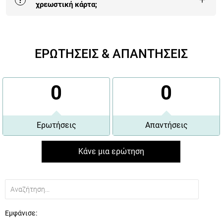
?
χρεωστική κάρτα;
Η πληρωμή με κάρτα είναι αυτή που επιλέγουν πλέον
οι περισσότεροι πελάτες μας γιατί είναι 100%
ΕΡΩΤΗΣΕΙΣ & ΑΠΑΝΤΗΣΕΙΣ
εγγυημένη και έχει τα περισσότερα οφέλη.
Περισσότερα εδώ
.
0
0
Ερωτήσεις
Απαντήσεις
Κάνε μια ερώτηση
Εμφάνισε: