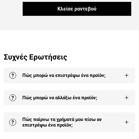
Κλείσε ραντεβού
Συχνές Ερωτήσεις
+
?
Πώς μπορώ να επιστρέψω ένα προϊόν;
Η επιστροφή σε ένα ή στο σύνολο των προϊόντων της
+
?
Πώς μπορώ να αλλάξω ένα προϊόν;
παραγγελίας σου γίνεται έως και 30 ημέρες από την
παραλαβή της.
Αναλυτικά εδώ
.
Οι αλλαγές είναι δεκτές σε προϊόντα που δεν έχουν
Πώς παίρνω τα χρήματά μου πίσω αν
συναρμολογηθεί και δεν έχουν χρησιμοποιηθεί. Η
+
?
επιστρέψω ένα προϊόν;
πρώτη αλλαγή είναι δωρεάν για κάθε παραγγελία.
Αναλυτικά εδώ
.