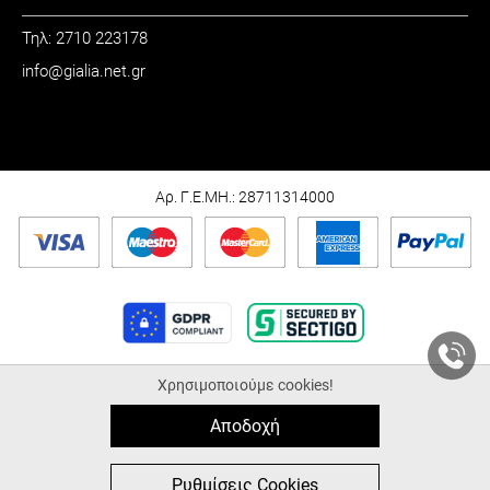
Τηλ: 2710 223178
info@gialia.net.gr
ΩΡΑΡΙΟ
Καθημερινά: 09:00 - 21:00
Σάββατο: 09:00 - 15:00
Αρ. Γ.Ε.ΜΗ.: 28711314000
Χρησιμοποιούμε cookies!
© 2026 Gialia.net.gr |
ALL-IN-ONE eCommerce Business Development by
Plushost.gr
Αποδοχή
0
0
Ρυθμίσεις Cookies