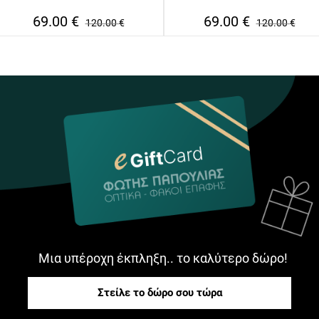
69.00
€
69.00
€
120.00
€
120.00
€
Μια υπέροχη έκπληξη.. το καλύτερο δώρο!
Στείλε το δώρο σου τώρα