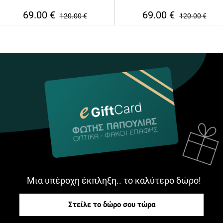
69.00
€
69.00
€
120.00
€
120.00
€
Μια υπέροχη έκπληξη.. το καλύτερο δώρο!
Στείλε το δώρο σου τώρα