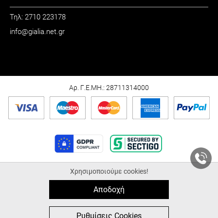
Τηλ: 2710 223178
info@gialia.net.gr
ΩΡΑΡΙΟ
Καθημερινά: 09:00 - 21:00
Σάββατο: 09:00 - 15:00
Αρ. Γ.Ε.ΜΗ.: 28711314000
Χρησιμοποιούμε cookies!
© 2026 Gialia.net.gr |
ALL-IN-ONE eCommerce Business Development by
Plushost.gr
Αποδοχή
0
0
Ρυθμίσεις Cookies