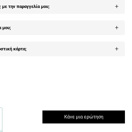
στην παραλαβή του) και μας ενημερώσεις εντός 7 ημερών τότε
+
με την παραγγελία μου;
ώ
.
 μας, με όλους τους τρόπους (τηλέφωνο, email, φόρμα
+
 μου;
υ
εδώ
.
+
στική κάρτα;
λέον οι περισσότεροι πελάτες μας γιατί είναι 100% εγγυημένη
δώ
.
Κάνε μια ερώτηση