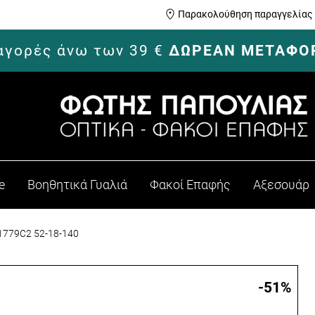
Παρακολούθηση παραγγελίας
 αγορές άνω των 39 €
ΔΩΡΕΑΝ ΜΕΤΑΦΟ
e
Βοηθητικά Γυαλιά
Φακοί Επαφής
Αξεσουάρ
779C2 52-18-140
-51
%