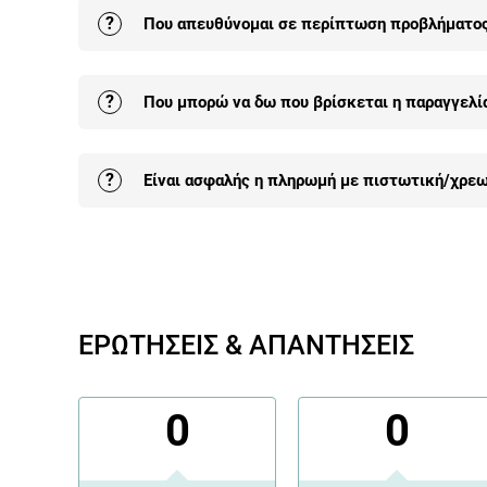
Αν το προιόν είναι DOA (δηλαδή έχει ελάττωμα 
?
Που απευθύνομαι σε περίπτωση προβλήματος 
γίνεται άμεση αντικατάστασή του.
Αναλυτικά εδ
Μπορείς να επικοινωνήσεις με την έμπειρη ομάδα
?
Που μπορώ να δω που βρίσκεται η παραγγελία
επικοινωνίας).
Μπορείς να δεις που βρίσκεται η παραγγελία σο
?
Είναι ασφαλής η πληρωμή με πιστωτική/χρεω
Η πληρωμή με κάρτα είναι αυτή που επιλέγουν π
και έχει τα περισσότερα οφέλη.
Περισσότερα ε
ΕΡΩΤΗΣΕΙΣ & ΑΠΑΝΤΗΣΕΙΣ
0
0