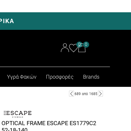
ΡΙΚΑ
0
0
Υγρά Φακών
Προσφορές
Brands
689
από
1685
OPTICAL FRAME ESCAPE ES1779C2
52-18-140