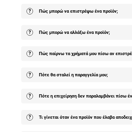
Προϊόντων.
?
Πώς μπορώ να επιστρέψω ένα προϊόν;
Κλείσε ραντε
Η επιστροφή σε ένα ή στο σύνολο των προϊόντων
?
Πώς μπορώ να αλλάξω ένα προϊόν;
παραλαβή της.
Αναλυτικά εδώ
.
Οι αλλαγές είναι δεκτές σε προϊόντα που δεν έ
?
Πώς παίρνω τα χρήματά μου πίσω αν επιστρέ
αλλαγή είναι δωρεάν για κάθε παραγγελία.
Αναλ
Τα χρήματά σου θα επιστραφούν πίσω άμεσα από 
?
Πότε θα σταλεί η παραγγελία μου;
κατάθεση του ποσού θα γίνει στον τραπεζικό λο
επιστροφής χρημάτων τα μεταφορικά της επιστρ
Όλα τα προϊόντα μας είναι άμεσα διαθέσιμα και α
?
Πότε η επιχείρηση δεν παραλαμβάνει πίσω έν
που ολοκληρώθηκε η παραγγελία.
Όταν το προϊόν δεν είναι στην αρχική του συσκευ
?
Τι γίνεται όταν ένα προϊόν που έλαβα αποδει