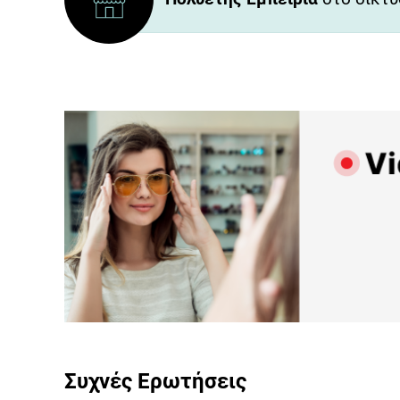
Προγραμμάτισε ένα ρ
Συχνές Ερωτήσεις
για
Live Παρουσίαση