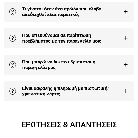
Όταν το προϊόν δεν είναι στην αρχική του συσκευασία
Τι γίνεται όταν ένα προϊόν που έλαβα
και έχει χρησιμοποιηθεί.
Αναλυτικά εδώ
.
+
?
αποδειχθεί ελαττωματικό;
Αν το προιόν είναι DOA (δηλαδή έχει ελάττωμα στην
Που απευθύνομαι σε περίπτωση
παραλαβή του) και μας ενημερώσεις εντός 7 ημερών
+
?
προβλήματος με την παραγγελία μου;
τότε γίνεται άμεση αντικατάστασή του.
Αναλυτικά
εδώ
.
Μπορείς να επικοινωνήσεις με την έμπειρη ομάδα
Που μπορώ να δω που βρίσκεται η
μας, με όλους τους τρόπους (τηλέφωνο, email, φόρμα
+
?
παραγγελία μου;
επικοινωνίας).
Μπορείς να δεις που βρίσκεται η παραγγελία σου
Είναι ασφαλής η πληρωμή με πιστωτική/
εδώ
.
+
?
χρεωστική κάρτα;
Η πληρωμή με κάρτα είναι αυτή που επιλέγουν πλέον
οι περισσότεροι πελάτες μας γιατί είναι 100%
ΕΡΩΤΗΣΕΙΣ & ΑΠΑΝΤΗΣΕΙΣ
εγγυημένη και έχει τα περισσότερα οφέλη.
Περισσότερα εδώ
.