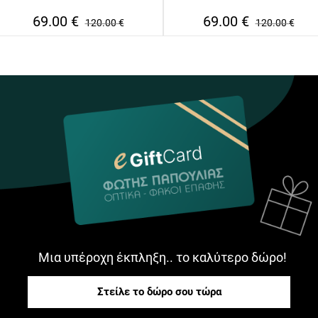
69.00
€
69.00
€
120.00
€
120.00
€
Μια υπέροχη έκπληξη.. το καλύτερο δώρο!
Στείλε το δώρο σου τώρα