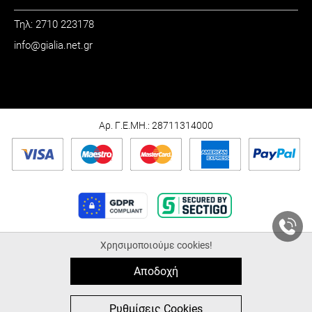
Τηλ: 2710 223178
info@gialia.net.gr
ΩΡΑΡΙΟ
Καθημερινά: 09:00 - 21:00
Σάββατο: 09:00 - 15:00
Αρ. Γ.Ε.ΜΗ.: 28711314000
Χρησιμοποιούμε cookies!
© 2026 Gialia.net.gr |
ALL-IN-ONE eCommerce Business Development by
Plushost.gr
Αποδοχή
0
0
Ρυθμίσεις Cookies