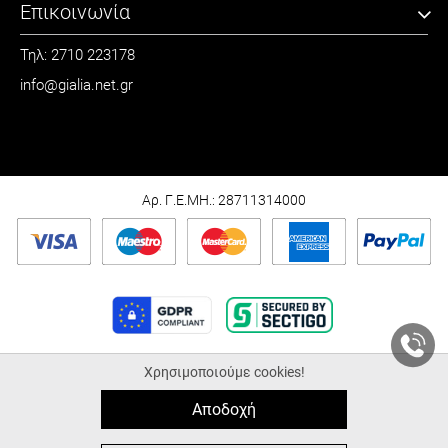
Επικοινωνία
Τηλ: 2710 223178
info@gialia.net.gr
ΩΡΑΡΙΟ
Καθημερινά: 09:00 - 21:00
Σάββατο: 09:00 - 15:00
Αρ. Γ.Ε.ΜΗ.: 28711314000
Χρησιμοποιούμε cookies!
© 2026 Gialia.net.gr |
ALL-IN-ONE eCommerce Business Development by
Plushost.gr
Αποδοχή
0
0