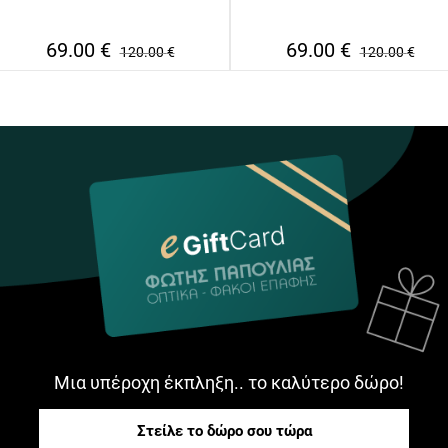
69.00
€
69.00
€
120.00
€
120.00
€
Μια υπέροχη έκπληξη.. το καλύτερο δώρο!
Στείλε το δώρο σου τώρα