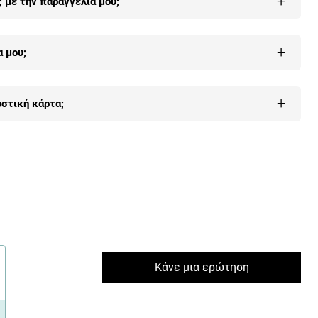
+
με την παραγγελία μου;
ώ
.
 μας, με όλους τους τρόπους (τηλέφωνο, email, φόρμα
+
 μου;
υ
εδώ
.
+
στική κάρτα;
λέον οι περισσότεροι πελάτες μας γιατί είναι 100% εγγυημένη
δώ
.
Κάνε μια ερώτηση