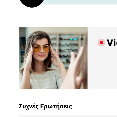
Προγραμμάτισε ένα ρ
Συχνές Ερωτήσεις
για
Live Παρουσίαση
Προϊόντων.