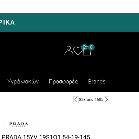
ΡΙΚΑ
0
0
Υγρά Φακών
Προσφορές
Brands
828
από
1685
PRADA 15YV 19S1O1 54-19-145