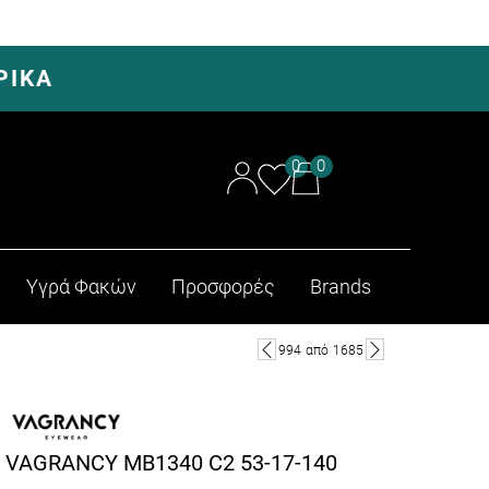
ΡΙΚΑ
0
0
Υγρά Φακών
Προσφορές
Brands
994
από
1685
VAGRANCY MB1340 C2 53-17-140