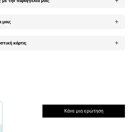
+
με την παραγγελία μου;
ώ
.
 μας, με όλους τους τρόπους (τηλέφωνο, email, φόρμα
+
 μου;
υ
εδώ
.
+
στική κάρτα;
λέον οι περισσότεροι πελάτες μας γιατί είναι 100% εγγυημένη
δώ
.
Κάνε μια ερώτηση