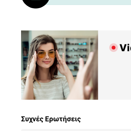
Προγραμμάτισε ένα ρ
Συχνές Ερωτήσεις
για
Live Παρουσίαση
Προϊόντων.