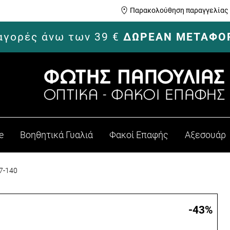
Παρακολούθηση παραγγελίας
 αγορές άνω των 39 €
ΔΩΡΕΑΝ ΜΕΤΑΦΟ
e
Βοηθητικά Γυαλιά
Φακοί Επαφής
Αξεσουάρ
7-140
-43
%