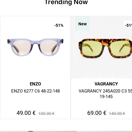
Trending Now
New
-51
%
-51
ENZO
VAGRANCY
ENZO 6277 C6 48-22-148
VAGRANCY 24SA020 C3 55
19-145
49.00
€
69.00
€
100.00
€
140.00
€