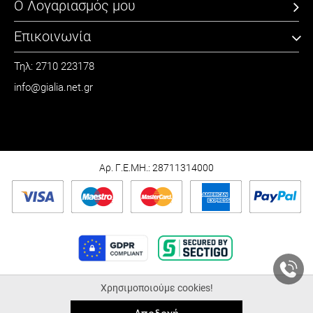
Ο Λογαριασμός μου
Επικοινωνία
Τηλ: 2710 223178
info@gialia.net.gr
ΩΡΑΡΙΟ
Καθημερινά: 09:00 - 21:00
Σάββατο: 09:00 - 15:00
Αρ. Γ.Ε.ΜΗ.: 28711314000
Χρησιμοποιούμε cookies!
© 2026 Gialia.net.gr |
ALL-IN-ONE eCommerce Business Development by
Plushost.gr