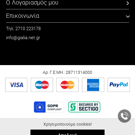
Ο Λογαριασμός μου
Επικοινωνία
Τηλ: 2710 223178
info@gialia.net.gr
ΩΡΑΡΙΟ
Καθημερινά: 09:00 - 21:00
Σάββατο: 09:00 - 15:00
Αρ. Γ.Ε.ΜΗ.: 28711314000
Χρησιμοποιούμε cookies!
© 2026 Gialia.net.gr |
ALL-IN-ONE eCommerce Business Development by
Plushost.gr