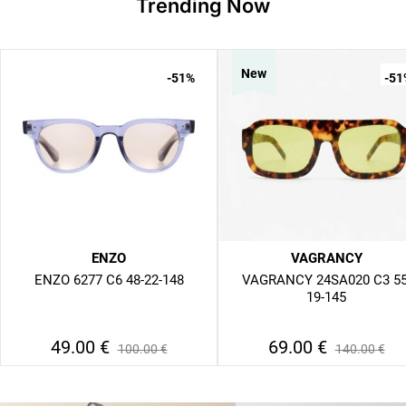
Trending Now
New
-51
%
-51
ENZO
VAGRANCY
ENZO 6277 C6 48-22-148
VAGRANCY 24SA020 C3 55
19-145
49.00
€
69.00
€
100.00
€
140.00
€