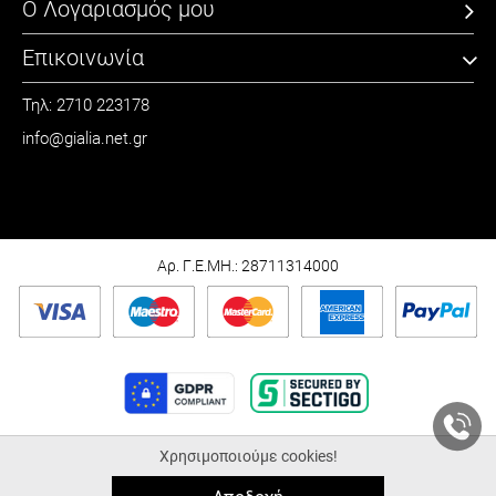
Ο Λογαριασμός μου
Επικοινωνία
Τηλ: 2710 223178
info@gialia.net.gr
ΩΡΑΡΙΟ
Καθημερινά: 09:00 - 21:00
Σάββατο: 09:00 - 15:00
Αρ. Γ.Ε.ΜΗ.: 28711314000
Χρησιμοποιούμε cookies!
© 2026 Gialia.net.gr |
ALL-IN-ONE eCommerce Business Development by
Plushost.gr