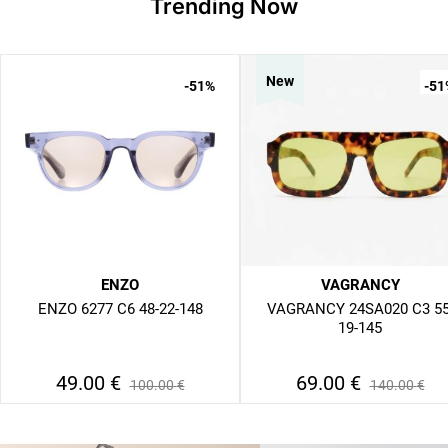
Trending Now
New
-51
%
-51
ENZO
VAGRANCY
ENZO 6277 C6 48-22-148
VAGRANCY 24SA020 C3 55
19-145
49.00
€
69.00
€
100.00
€
140.00
€