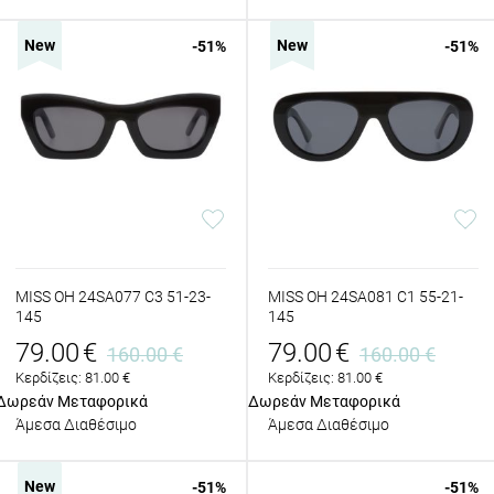
New
New
-51
%
-51
%
MISS OH 24SA077 C3 51-23-
MISS OH 24SA081 C1 55-21-
145
145
79.00
€
79.00
€
160.00
€
160.00
€
Κερδίζεις:
81.00
€
Κερδίζεις:
81.00
€
Δωρεάν Μεταφορικά
Δωρεάν Μεταφορικά
Άμεσα Διαθέσιμο
Άμεσα Διαθέσιμο
New
-51
%
-51
%