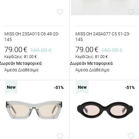
MISS OH 23SA015 C6 49-20-
MISS OH 24SA077 C5 51-23-
145
145
79.00
€
79.00
€
160.00
€
160.00
€
Κερδίζεις:
81.00
€
Κερδίζεις:
81.00
€
Δωρεάν Μεταφορικά
Δωρεάν Μεταφορικά
Άμεσα Διαθέσιμο
Άμεσα Διαθέσιμο
New
New
-51
%
-51
%