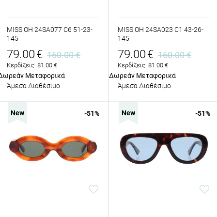
MISS OH 24SA077 C6 51-23-
MISS OH 24SA023 C1 43-26-
145
145
79.00
€
79.00
€
160.00
€
160.00
€
Κερδίζεις:
81.00
€
Κερδίζεις:
81.00
€
Δωρεάν Μεταφορικά
Δωρεάν Μεταφορικά
Άμεσα Διαθέσιμο
Άμεσα Διαθέσιμο
New
New
-51
%
-51
%