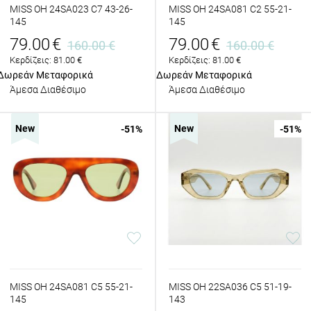
MISS OH 24SA023 C7 43-26-
MISS OH 24SA081 C2 55-21-
145
145
79.00
€
79.00
€
160.00
€
160.00
€
Κερδίζεις:
81.00
€
Κερδίζεις:
81.00
€
Δωρεάν Μεταφορικά
Δωρεάν Μεταφορικά
Άμεσα Διαθέσιμο
Άμεσα Διαθέσιμο
New
New
-51
%
-51
%
MISS OH 24SA081 C5 55-21-
MISS OH 22SA036 C5 51-19-
145
143