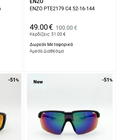
ENZO
6
ENZO PTE2179 C4 52-16-144
49.00
€
100.00
€
Κερδίζεις:
51.00
€
Δωρεάν Μεταφορικά
Άμεσα Διαθέσιμο
-51
-51
%
%
New