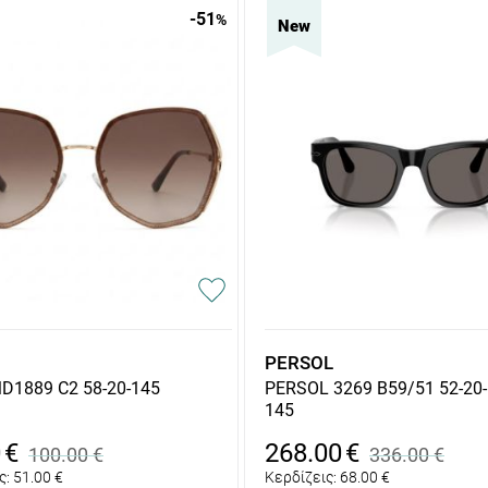
-51
%
New
PERSOL
D1889 C2 58-20-145
PERSOL 3269 B59/51 52-20-
145
0
€
268.00
€
100.00
€
336.00
€
ς:
51.00
€
Κερδίζεις:
68.00
€