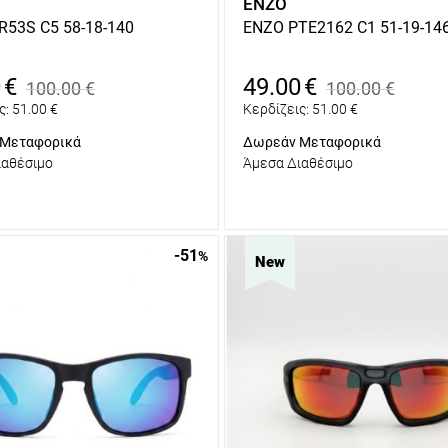
ENZO
R53S C5 58-18-140
ENZO PTE2162 C1 51-19-14
0
€
49.00
€
100.00
€
100.00
€
ς:
51.00
€
Κερδίζεις:
51.00
€
Μεταφορικά
Δωρεάν Μεταφορικά
ιαθέσιμο
Άμεσα Διαθέσιμο
-51
%
New