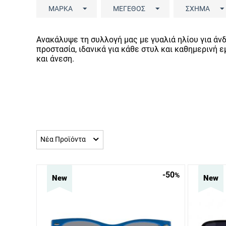
ΜΆΡΚΑ
ΜΈΓΕΘΟΣ
ΣΧΉΜΑ
Ανακάλυψε τη συλλογή μας με γυαλιά ηλίου για άνδρ
προστασία, ιδανικά για κάθε στυλ και καθημερινή ε
και άνεση.
Νέα Προϊόντα
-50
%
New
New