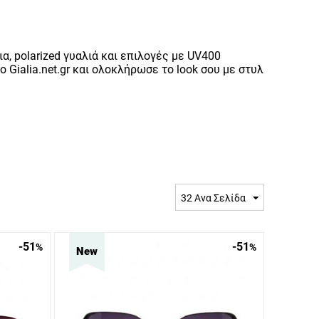
α, polarized γυαλιά και επιλογές με UV400
 Gialia.net.gr και ολοκλήρωσε το look σου με στυλ
32 Ανα Σελίδα
-51
-51
%
%
New