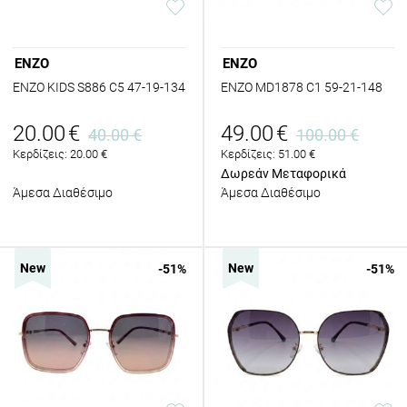
ENZO
ENZO
ENZO KIDS S886 C5 47-19-134
ENZO MD1878 C1 59-21-148
20.00
€
49.00
€
40.00
€
100.00
€
Κερδίζεις:
20.00
€
Κερδίζεις:
51.00
€
Δωρεάν Μεταφορικά
Άμεσα Διαθέσιμο
Άμεσα Διαθέσιμο
New
New
-51
%
-51
%