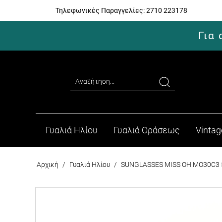
Τηλεφωνικές Παραγγελίες:
2710 223178
Για
Γυαλιά Ηλίου
Γυαλιά Οράσεως
Vintag
Αρχική
/
Γυαλιά Ηλίου
/
SUNGLASSES MISS OH MO30C3 