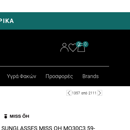
ΡΙΚΑ
0
0
Υγρά Φακών
Προσφορές
Brands
1357
από
2111
SUNGLASSES MISS OH MO30C3 59-