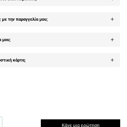
στην παραλαβή του) και μας ενημερώσεις εντός 7 ημερών τότε
+
με την παραγγελία μου;
ώ
.
 μας, με όλους τους τρόπους (τηλέφωνο, email, φόρμα
+
 μου;
υ
εδώ
.
+
στική κάρτα;
λέον οι περισσότεροι πελάτες μας γιατί είναι 100% εγγυημένη
δώ
.
Κάνε μια ερώτηση