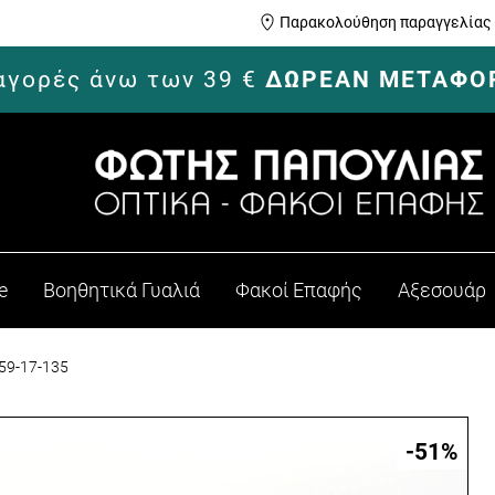
Παρακολούθηση παραγγελίας
 αγορές άνω των 39 €
ΔΩΡΕΑΝ ΜΕΤΑΦΟ
e
Βοηθητικά Γυαλιά
Φακοί Επαφής
Αξεσουάρ
59-17-135
-51
%